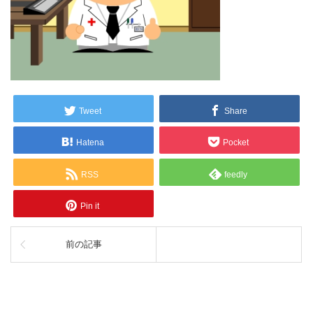
Tweet
Share
Hatena
Pocket
RSS
feedly
Pin it
前の記事