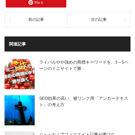
Pin it
前の記事
次の記事
関連記事
ライバルやや強めの商標キーワードを、3～5ペ
ージのミニサイトで勝…
SEO効果の高い、被リンク用「アンカーテキス
ト」の考え方
ぐぉぉお！アフィリエイト記事が書けな