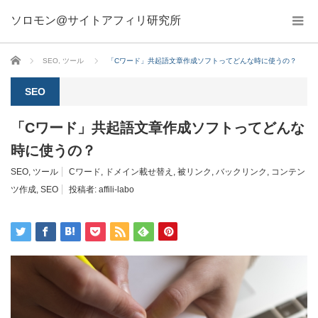
ソロモン@サイトアフィリ研究所
ホーム
SEO
,
ツール
「Cワード」共起語文章作成ソフトってどんな時に使うの？
SEO
「Cワード」共起語文章作成ソフトってどんな
時に使うの？
SEO
,
ツール
Cワード
,
ドメイン載せ替え
,
被リンク
,
バックリンク
,
コンテン
ツ作成
,
SEO
投稿者:
affili-labo