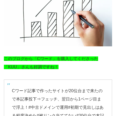
このブログから「Cワード」を購入してくださった
「KUU」さんも好調ですね！
Cワード記事で作ったサイトが20位台まで来たの
で本記事投下⇒フェッチ、翌日から1ページ目ま
で浮上！
#中古ドメインで運用
#初期で見出しはあ
る程度決めた
#被リンク当ててない
#20位台で本記